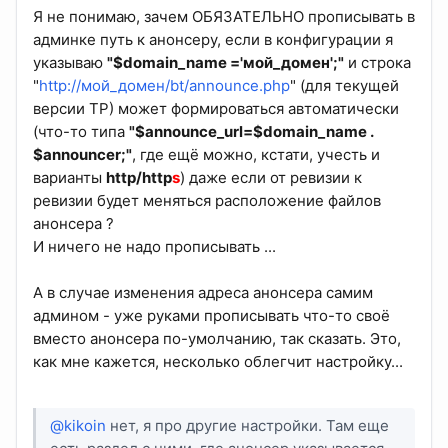
Я не понимаю, зачем ОБЯЗАТЕЛЬНО прописывать в
админке путь к анонсеру, если в конфигурации я
указываю
"$domain_name ='мой_домен';"
и строка
"
http://мой_домен/bt/announce.php
" (для текущей
версии TP) может формироваться автоматически
(что-то типа
"$announce_url=$domain_name .
$announcer;"
, где ещё можно, кстати, учесть и
варианты
http/http
s
) даже если от ревизии к
ревизии будет меняться расположение файлов
анонсера ?
И ничего не надо прописывать ...
А в случае изменения адреса анонсера самим
админом - уже руками прописывать что-то своё
вместо анонсера по-умолчанию, так сказать. Это,
как мне кажется, несколько облегчит настройку...
@kikoin
нет, я про другие настройки. Там еще