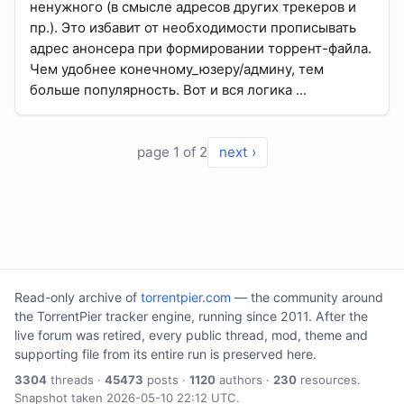
ненужного (в смысле адресов других трекеров и
пр.). Это избавит от необходимости прописывать
адрес анонсера при формировании торрент-файла.
Чем удобнее конечному_юзеру/админу, тем
больше популярность. Вот и вся логика ...
page 1 of 2
next ›
Read-only archive of
torrentpier.com
— the community around
the TorrentPier tracker engine, running since 2011. After the
live forum was retired, every public thread, mod, theme and
supporting file from its entire run is preserved here.
3304
threads ·
45473
posts ·
1120
authors ·
230
resources.
Snapshot taken 2026-05-10 22:12 UTC.