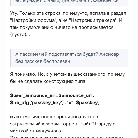
есть раздел с ними, где анонсер указывается.
Угу. Только эта строка, почему-то, попала в раздел
"Настройки форума", а не "Настройки трекера". И
там по-умолчанию ничего не прописывается
(пусто)...
А пасскей чей подставляться будет? Анонсер
без пасскея бесполезен.
Я понимаю. Но, с учётом вышесказанного, почему
бы не сделать конструкцию типа:
$user_announce_url=$announce_url .
$bb_cfg['passkey_key'] . "=" . $passkey;
и автоматически не прописывать это в
загружаемый юзером торрент файл? Наряду с
чисткой от ненужного...
Это, как мне кажется, упростит создание торрент-