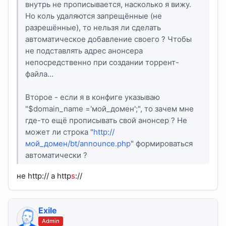
внутрь не прописывается, насколько я вижу.
Но коль удаляются запрещённые (не
разрешённые), то нельзя ли сделать
автоматическое добавление своего ? Чтобы
не подставлять адрес анонсера
непосредственно при создании торрент-
файла...
Второе - если я в конфиге указываю
"$domain_name ='мой_домен';", то зачем мне
где-то ещё прописывать свой анонсер ? Не
может ли строка "
http://
мой_домен/bt/announce.php
" формироваться
автоматически ?
не http:// а http
s
://
Exile
Admin