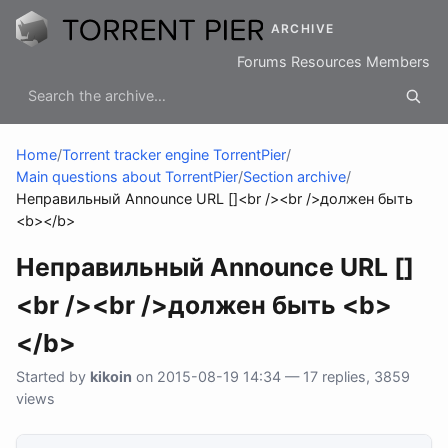
ARCHIVE
Forums
Resources
Members
Home
/
Torrent tracker engine TorrentPier
/
Main questions about TorrentPier
/
Section archive
/
Неправильный Аnnounce URL []<br /><br />должен быть
<b></b>
Неправильный Аnnounce URL []
<br /><br />должен быть <b>
</b>
Started by
kikoin
on 2015-08-19 14:34 — 17 replies, 3859
views