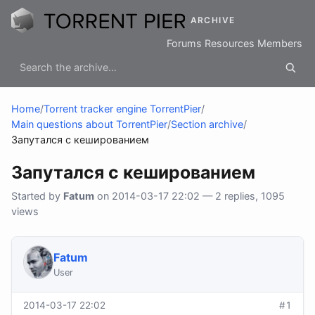
ARCHIVE
Forums
Resources
Members
Home
/
Torrent tracker engine TorrentPier
/
Main questions about TorrentPier
/
Section archive
/
Запутался с кешированием
Запутался с кешированием
Started by
Fatum
on 2014-03-17 22:02 — 2 replies, 1095
views
Fatum
User
2014-03-17 22:02
#1