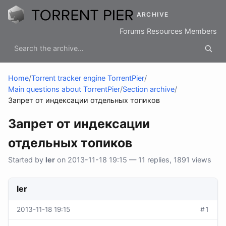
ARCHIVE
Forums
Resources
Members
Home
/
Torrent tracker engine TorrentPier
/
Main questions about TorrentPier
/
Section archive
/
Запрет от индексации отдельных топиков
Запрет от индексации
отдельных топиков
Started by
ler
on 2013-11-18 19:15 — 11 replies, 1891 views
ler
2013-11-18 19:15
#1