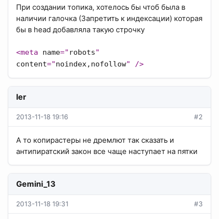
При создании топика, хотелось бы чтоб была в
наличии галочка (Запретить к индексации) которая
бы в head добавляла такую строчку
<meta
name
="
robots
"
content
="
noindex,nofollow
" />
ler
2013-11-18 19:16
#2
А то копирастеры не дремлют так сказать и
антипиратский закон все чаще наступает на пятки
Gemini_13
2013-11-18 19:31
#3