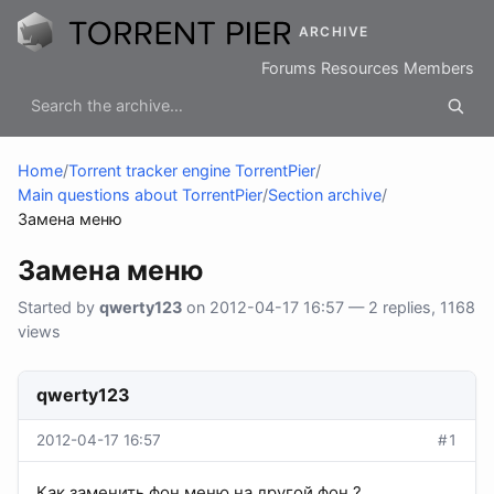
ARCHIVE
Forums
Resources
Members
Home
/
Torrent tracker engine TorrentPier
/
Main questions about TorrentPier
/
Section archive
/
Замена меню
Замена меню
Started by
qwerty123
on 2012-04-17 16:57 — 2 replies, 1168
views
qwerty123
2012-04-17 16:57
#1
Как заменить фон меню на другой фон ?