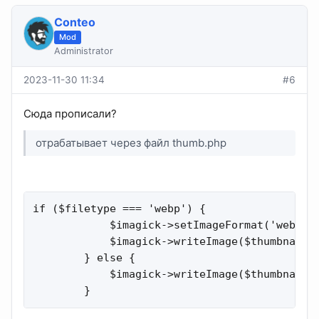
Conteo
Mod
Administrator
2023-11-30 11:34
#6
Сюда прописали?
отрабатывает через файл thumb.php
if ($filetype === 'webp') {

            $imagick->setImageFormat('webp');
            $imagick->writeImage($thumbnail_p
        } else {

            $imagick->writeImage($thumbnail_p
        }