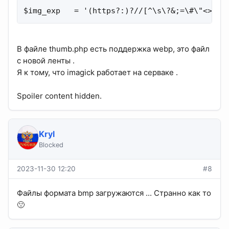
$img_exp   = '(https?:)?//[^\s\?&;=\#\"<>]+?
В файле thumb.php есть поддержка webp, это файл
с новой ленты .
Я к тому, что imagick работает на серваке .
Spoiler content hidden.
Kryl
Blocked
2023-11-30 12:20
#8
Файлы формата bmp загружаются ... Странно как то
🙁