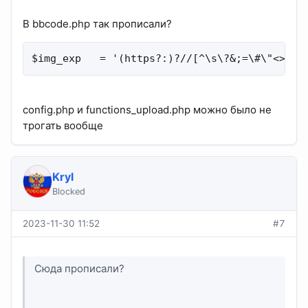
В bbcode.php так прописали?
$img_exp   = '(https?:)?//[^\s\?&;=\#\"<>]+?
config.php и functions_upload.php можно было не
трогать вообще
Kryl
Blocked
2023-11-30 11:52
#7
Сюда прописали?