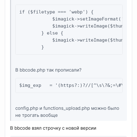
if ($filetype === 'webp') {

            $imagick->setImageFormat('webp'
            $imagick->writeImage($thumbnail
        } else {

            $imagick->writeImage($thumbnail
        }
В bbcode.php так прописали?
$img_exp   = '(https?:)?//[^\s\?&;=\#\"<>]
config.php и functions_upload.php можно было
не трогать вообще
В bbcode взял строчку с новой версии