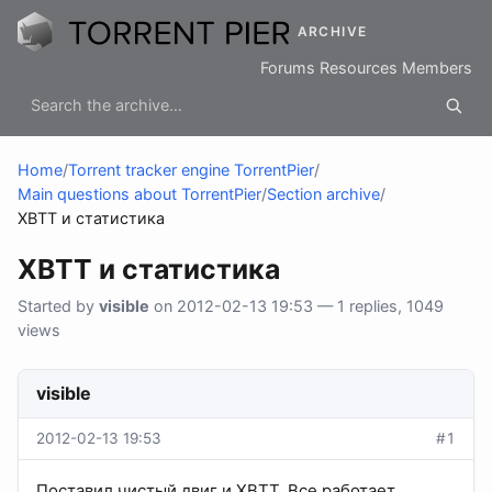
ARCHIVE
Forums
Resources
Members
Home
/
Torrent tracker engine TorrentPier
/
Main questions about TorrentPier
/
Section archive
/
XBTT и статистика
XBTT и статистика
Started by
visible
on 2012-02-13 19:53 — 1 replies, 1049
views
visible
2012-02-13 19:53
#1
Поставил чистый двиг и XBTT. Все работает