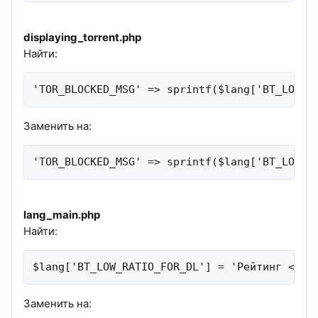
displaying_torrent.php
Найти:
'TOR_BLOCKED_MSG' => sprintf($lang['BT_LOW_R
Заменить на:
'TOR_BLOCKED_MSG' => sprintf($lang['BT_LOW_R
lang_main.php
Найти:
$lang['BT_LOW_RATIO_FOR_DL'] = 'Рейтинг <b>%
Заменить на: