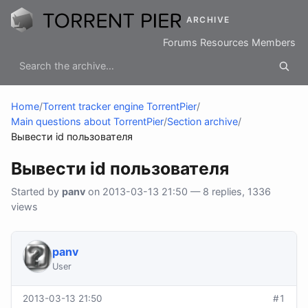
ARCHIVE
Forums
Resources
Members
Home
/
Torrent tracker engine TorrentPier
/
Main questions about TorrentPier
/
Section archive
/
Вывести id пользователя
Вывести id пользователя
Started by
panv
on 2013-03-13 21:50 — 8 replies, 1336
views
panv
User
2013-03-13 21:50
#1