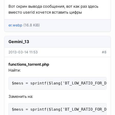
Вот скрин вывода сообщения, вот как раз здесь
вместо userid хочется вставить цифры
er.webp
(16.8 KiB)
Gemini_13
2013-03-14 11:53
#8
functions_torrent.php
Найти:
$mess = sprintf($lang['BT_LOW_RATIO_FOR_DL']
Заменить на:
$mess = sprintf($lang['BT_LOW_RATIO_FOR_DL']