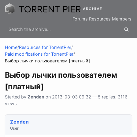
ARCHIVE
Forums
Resources
Members
Home
/
Resources for TorrentPier
/
Paid modifications for TorrentPier
/
Выбор лычки пользователем [платный]
Выбор лычки пользователем
[платный]
Started by
Zenden
on 2013-03-03 09:32 — 5 replies, 3116
views
Zenden
User