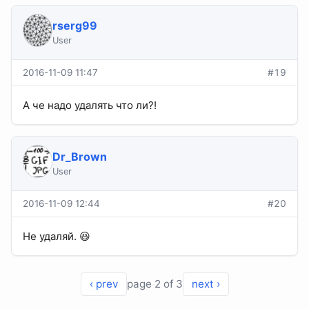
rserg99
User
2016-11-09 11:47
#19
А че надо удалять что ли?!
Dr_Brown
User
2016-11-09 12:44
#20
Не удаляй. 😆
‹ prev
page 2 of 3
next ›