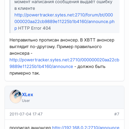
момент написания сообщения выдаёт ошибку
в клиенте
http://powertracker.sytes.net:2710/forum/bt/000
000020aa22cb9889e11225b1b4160/announce.ph
p
HTTP Error 404
Неправильно прописан анонсер. В XBTT анонсер
выглядит по-другому. Пример правильного
анонсера -
http://powertracker.sytes.net:2710/000000020aa22cb
9889e11225b1b4160/announce
- должно быть
примерно так.
XLex
User
2011-07-04 17:47
#7
прописал аннонсер
http://192.168.0.2:2710/announce