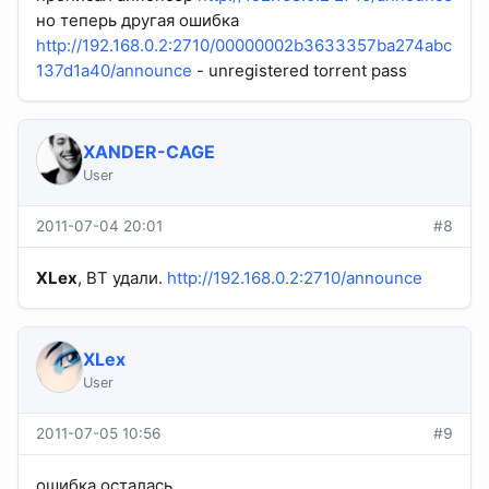
но теперь другая ошибка
http://192.168.0.2:2710/00000002b3633357ba274abc
137d1a40/announce
- unregistered torrent pass
XANDER-CAGE
User
2011-07-04 20:01
#8
XLex
, BT удали.
http://192.168.0.2:2710/announce
XLex
User
2011-07-05 10:56
#9
ошибка осталась