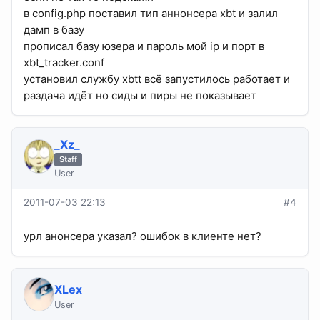
в config.php поставил тип аннонсера xbt и залил
дамп в базу
прописал базу юзера и пароль мой ip и порт в
xbt_tracker.conf
установил службу xbtt всё запустилось работает и
раздача идёт но сиды и пиры не показывает
_Xz_
Staff
User
2011-07-03 22:13
#4
урл анонсера указал? ошибок в клиенте нет?
XLex
User