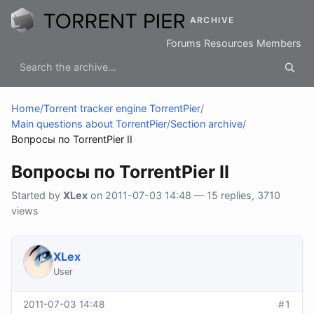
ARCHIVE
Forums
Resources
Members
Home
/
Torrent tracker engine TorrentPier
/
Main questions about TorrentPier
/
Section archive
/
Вопросы по TorrentPier II
Вопросы по TorrentPier II
Started by
XLex
on 2011-07-03 14:48 — 15 replies, 3710
views
XLex
User
2011-07-03 14:48
#1