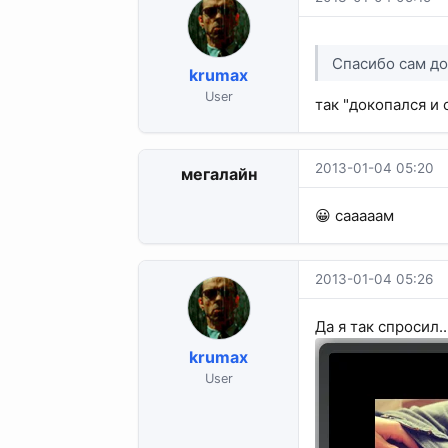
Спасибо сам до
krumax
User
так "докопался и 
2013-01-04 05:20
мегалайн
😀 сааааам
2013-01-04 05:26
Да я так спросил..
krumax
User