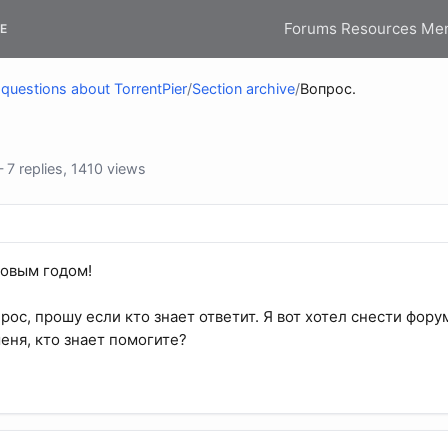
Forums
Resources
Me
E
questions about TorrentPier
/
Section archive
/
Вопрос.
7 replies, 1410 views
новым годом!
рос, прошу если кто знает ответит. Я вот хотел снести фору
еня, кто знает помогите?