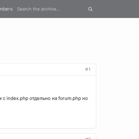
mbers
#1
м с index.php отдельно на forum.php но