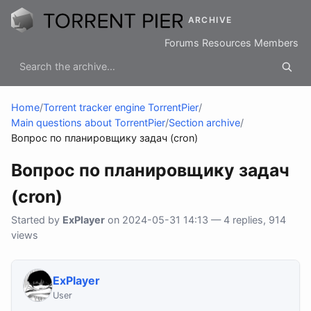
ARCHIVE
Forums
Resources
Members
Home
/
Torrent tracker engine TorrentPier
/
Main questions about TorrentPier
/
Section archive
/
Вопрос по планировщику задач (cron)
Вопрос по планировщику задач
(cron)
Started by
ExPlayer
on 2024-05-31 14:13 — 4 replies, 914
views
ExPlayer
User