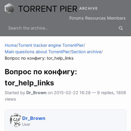
ARCHIVE
Forums
Resources
Members
Home
/
Torrent tracker engine TorrentPier
/
Main questions about TorrentPier
/
Section archive
/
Вопрос по конфигу: tor_help_links
Вопрос по конфигу:
tor_help_links
Started by
Dr_Brown
on 2015-02-22 16:28 — 9 replies, 1808
views
Dr_Brown
User