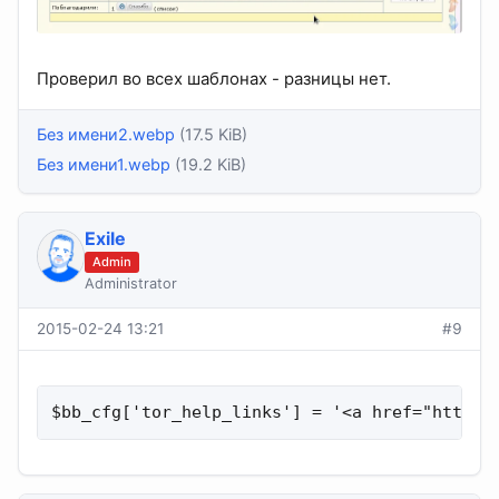
Проверил во всех шаблонах - разницы нет.
Без имени2.webp
(17.5 KiB)
Без имени1.webp
(19.2 KiB)
Exile
Admin
Administrator
2015-02-24 13:21
#9
$bb_cfg['tor_help_links'] = '<a href="https: