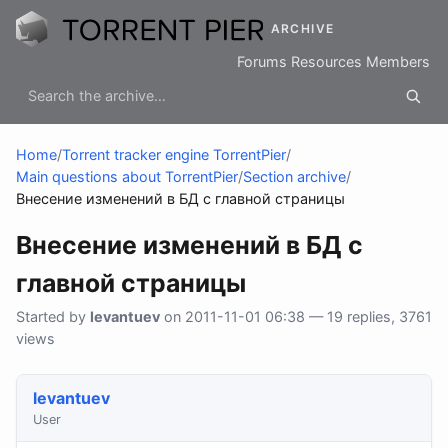
ARCHIVE
Forums
Resources
Members
Home
/
Torrent tracker engine TorrentPier
/
Main questions about TorrentPier
/
Section archive
/
Внесение изменений в БД с главной страницы
Внесение изменений в БД с
главной страницы
Started by
levantuev
on 2011-11-01 06:38 — 19 replies, 3761
views
levantuev
User