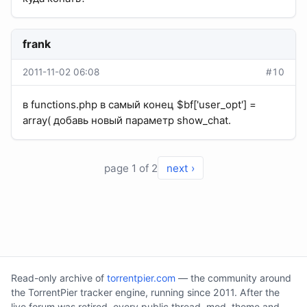
frank
2011-11-02 06:08
#10
в functions.php в самый конец $bf['user_opt'] =
array( добавь новый параметр show_chat.
page 1 of 2
next ›
Read-only archive of
torrentpier.com
— the community around
the TorrentPier tracker engine, running since 2011. After the
live forum was retired, every public thread, mod, theme and