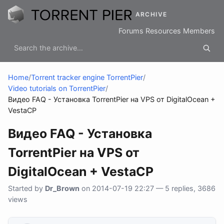
ARCHIVE
Forums
Resources
Members
Home
/
Torrent tracker engine TorrentPier
/
Video tutorials on TorrentPier
/
Видео FAQ - Установка TorrentPier на VPS от DigitalOcean +
VestaCP
Видео FAQ - Установка
TorrentPier на VPS от
DigitalOcean + VestaCP
Started by
Dr_Brown
on 2014-07-19 22:27 — 5 replies, 3686
views