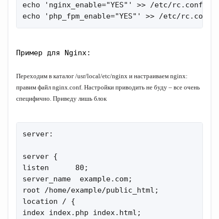
echo 'nginx_enable="YES"' >> /etc/rc.conf

echo 'php_fpm_enable="YES"' >> /etc/rc.conf
Пример для Nginx:
Переходим в каталог /usr/local/etc/nginx и настраиваем nginx:
правим файл nginx.conf. Настройки приводить не буду – все очень
специфично. Приведу лишь блок
server:

server {

listen      80;

server_name  example.com;

root /home/example/public_html;

location / {

index index.php index.html;
