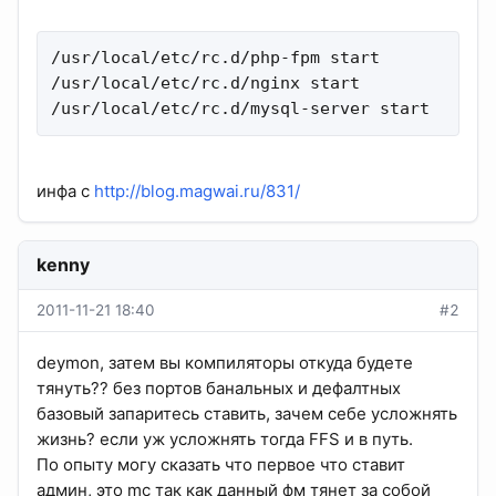
/usr/local/etc/rc.d/php-fpm start

/usr/local/etc/rc.d/nginx start

/usr/local/etc/rc.d/mysql-server start
инфа с
http://blog.magwai.ru/831/
kenny
2011-11-21 18:40
#2
deymon, затем вы компиляторы откуда будете
тянуть?? без портов банальных и дефалтных
базовый запаритесь ставить, зачем себе усложнять
жизнь? если уж усложнять тогда FFS и в путь.
По опыту могу сказать что первое что ставит
админ, это mc так как данный фм тянет за собой