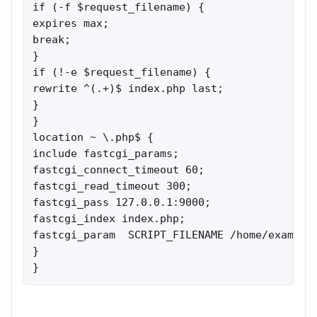
if (-f $request_filename) {

expires max;

break;

}

if (!-e $request_filename) {

rewrite ^(.+)$ index.php last;

}

}

location ~ \.php$ {

include fastcgi_params;

fastcgi_connect_timeout 60;

fastcgi_read_timeout 300;

fastcgi_pass 127.0.0.1:9000;

fastcgi_index index.php;

fastcgi_param  SCRIPT_FILENAME /home/example/
}

}