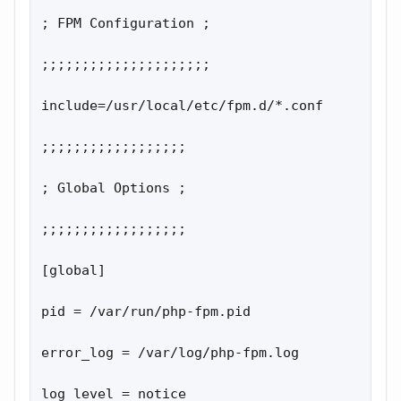
; FPM Configuration ;

;;;;;;;;;;;;;;;;;;;;;

include=/usr/local/etc/fpm.d/*.conf

;;;;;;;;;;;;;;;;;;

; Global Options ;

;;;;;;;;;;;;;;;;;;

[global]

pid = /var/run/php-fpm.pid

error_log = /var/log/php-fpm.log

log_level = notice
