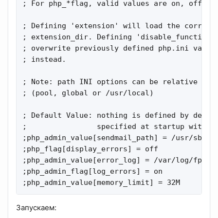
;php_flag[display_errors] = off

;php_admin_value[error_log] = /var/log/fpm-ph
;php_admin_flag[log_errors] = on

;php_admin_value[memory_limit] = 32M
Запускаем: