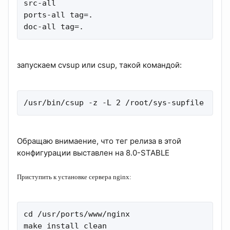
src-all

ports-all tag=.

doc-all tag=.
запускаем cvsup или csup, такой командой:
/usr/bin/csup -z -L 2 /root/sys-supfile
Обращаю внимаение, что тег релиза в этой
конфигурации выставлен на 8.0-STABLE
Приступить к установке сервера nginx:
cd /usr/ports/www/nginx

make install clean