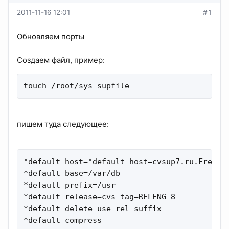
2011-11-16 12:01
#1
Обновляем порты
Создаем файл, пример:
touch /root/sys-supfile
пишем туда следующее:
*default host=*default host=cvsup7.ru.FreeBSD
*default base=/var/db

*default prefix=/usr

*default release=cvs tag=RELENG_8

*default delete use-rel-suffix

*default compress
