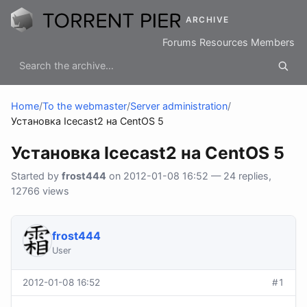
ARCHIVE
Forums
Resources
Members
Home
/
To the webmaster
/
Server administration
/
Установка Icecast2 на CentOS 5
Установка Icecast2 на CentOS 5
Started by
frost444
on 2012-01-08 16:52 — 24 replies,
12766 views
frost444
User
2012-01-08 16:52
#1