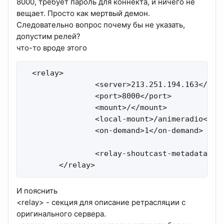
8000, требует пароль для коннекта, и ничего не
вещает. Просто как мертвый демон.
Следовательно вопрос почему бы не указать,
допустим релей?
что-то вроде этого
  <relay>

                <server>213.251.194.163</serv
                <port>8000</port>

                <mount>/</mount>

                <local-mount>/animeradio</loc
                <on-demand>1</on-demand>

                <relay-shoutcast-metadata>0</
        </relay>
И пояснить
<relay> - секция для описание ретрасляции с
оригинального сервера.