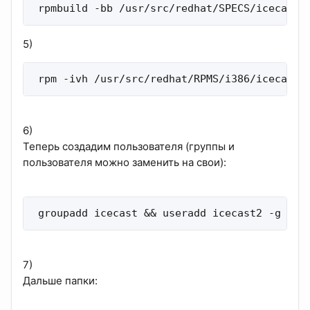
 rpmbuild -bb /usr/src/redhat/SPECS/icecast.
5)
 rpm -ivh /usr/src/redhat/RPMS/i386/icecast-
6)
Теперь создадим пользователя (группы и
пользователя можно заменить на свои):
 groupadd icecast && useradd icecast2 -g ice
7)
Дальше папки: