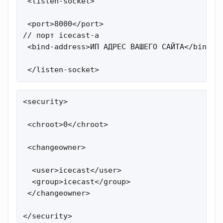
 <listen-socket>

 <port>8000</port>

// порт icecast-a 

 <bind-address>ИП АДРЕС ВАШЕГО САЙТА</bind-ad
 </listen-socket>
<security>

 <chroot>0</chroot>

 <changeowner>

  <user>icecast</user>

  <group>icecast</group>

 </changeowner>

</security>