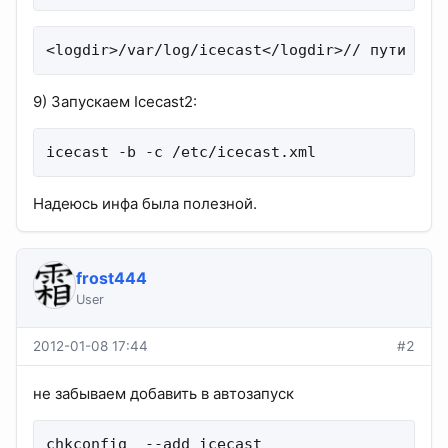
<logdir>/var/log/icecast</logdir>// пути к л
9) Запускаем Icecast2:
icecast -b -c /etc/icecast.xml
Надеюсь инфа была полезной.
frost444
User
2012-01-08 17:44
#2
не забываем добавить в автозапуск
chkconfig  --add icecast