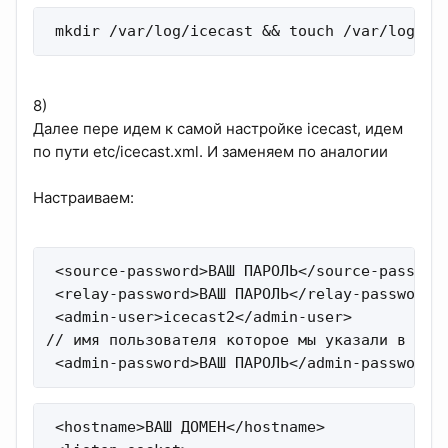
 mkdir /var/log/icecast && touch /var/log/ic
8)
Далее пере идем к самой настройке icecast, идем
по пути etc/icecast.xml. И заменяем по аналогии
Настраиваем:
 <source-password>ВАШ ПАРОЛЬ</source-password
 <relay-password>ВАШ ПАРОЛЬ</relay-password>

 <admin-user>icecast2</admin-user>

// имя пользователя которое мы указали в дейс
 <admin-password>ВАШ ПАРОЛЬ</admin-password>
 <hostname>ВАШ ДОМЕН</hostname>
