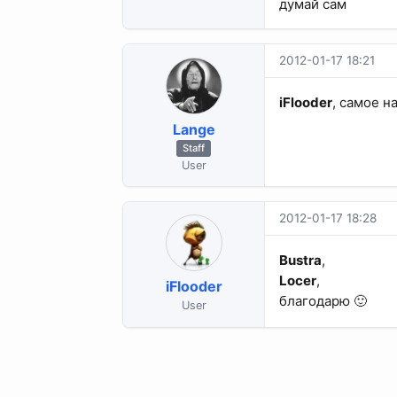
думай сам
2012-01-17 18:21
iFlooder
, самое н
Lange
Staff
User
2012-01-17 18:28
Bustra
,
Locer
,
iFlooder
благодарю 🙂
User