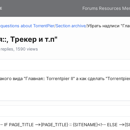
Forums
Resources
Me
E
questions about TorrentPier
/
Section archive
/
Убрать надписи "Глав
:, Трекер и т.п"
replies, 1590 views
ого вида "Главная:: Torrentpier II" а как сделать "Torrentpier 
<!-- IF PAGE_TITLE -->{PAGE_TITLE} :: {SITENAME}<!-- ELSE -->{