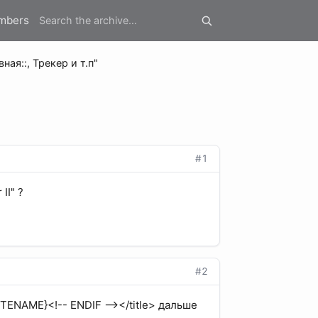
mbers
ная::, Трекер и т.п"
#1
II" ?
#2
SITENAME}<!-- ENDIF --></title> дальше