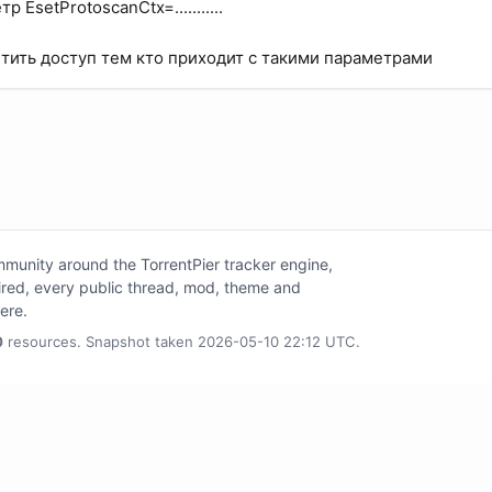
р EsetProtoscanCtx=...........
тить доступ тем кто приходит с такими параметрами
unity around the TorrentPier tracker engine,
tired, every public thread, mod, theme and
here.
0
resources. Snapshot taken 2026-05-10 22:12 UTC.