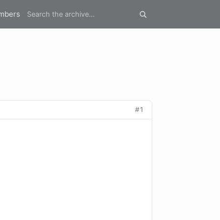
mbers
#1