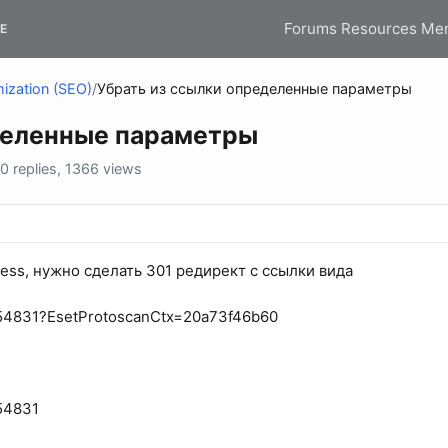
Forums
Resources
Me
E
ization (SEO)
/
Убрать из ссылки определенные параметры
деленные параметры
 replies, 1366 views
cess, нужно сделать 301 редирект с ссылки вида
=54831?EsetProtoscanCtx=20a73f46b60
54831