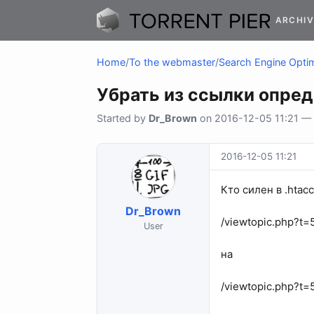
ARCHIV
Home
/
To the webmaster
/
Search Engine Optim
Убрать из ссылки опре
Started by
Dr_Brown
on 2016-12-05 11:21 — 0
2016-12-05 11:21
Кто силен в .htac
Dr_Brown
/viewtopic.php?t
User
на
/viewtopic.php?t=