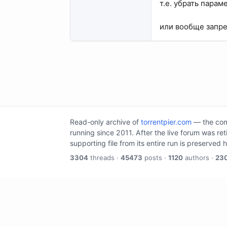
т.е. убрать парамет
или вообще запре
Read-only archive of
torrentpier.com
— the comm
running since 2011. After the live forum was re
supporting file from its entire run is preserved 
3304
threads ·
45473
posts ·
1120
authors ·
23