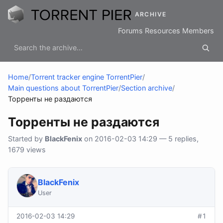
ARCHIVE
Forums
Resources
Members
Home
/
Torrent tracker engine TorrentPier
/
Main questions about TorrentPier
/
Section archive
/
Торренты не раздаются
Торренты не раздаются
Started by
BlackFenix
on 2016-02-03 14:29 — 5 replies,
1679 views
BlackFenix
User
2016-02-03 14:29
#1