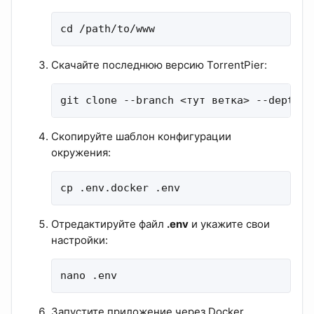
cd /path/to/www
Скачайте последнюю версию TorrentPier:
git clone --branch <тут ветка> --depth 1
Скопируйте шаблон конфигурации
окружения:
cp .env.docker .env
Отредактируйте файл
.env
и укажите свои
настройки:
nano .env
Запустите приложение через Docker