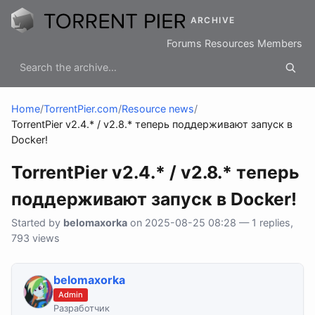
ARCHIVE
Forums
Resources
Members
Home
/
TorrentPier.com
/
Resource news
/
TorrentPier v2.4.* / v2.8.* теперь поддерживают запуск в
Docker!
TorrentPier v2.4.* / v2.8.* теперь
поддерживают запуск в Docker!
Started by
belomaxorka
on 2025-08-25 08:28 — 1 replies,
793 views
belomaxorka
Admin
Разработчик