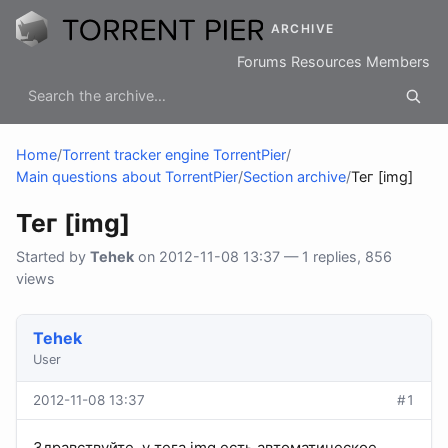
ARCHIVE
Forums
Resources
Members
Home
/
Torrent tracker engine TorrentPier
/
Main questions about TorrentPier
/
Section archive
/
Тег [img]
Тег [img]
Started by
Tehek
on 2012-11-08 13:37 — 1 replies, 856
views
Tehek
User
2012-11-08 13:37
#1
Здравствуйте, у тега img есть автоматическое