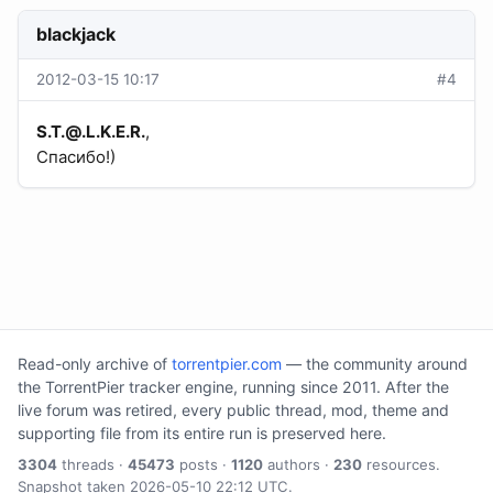
blackjack
2012-03-15 10:17
#4
S.T.@.L.K.E.R
.
,
Спасибо!)
Read-only archive of
torrentpier.com
— the community around
the TorrentPier tracker engine, running since 2011. After the
live forum was retired, every public thread, mod, theme and
supporting file from its entire run is preserved here.
3304
threads ·
45473
posts ·
1120
authors ·
230
resources.
Snapshot taken 2026-05-10 22:12 UTC.