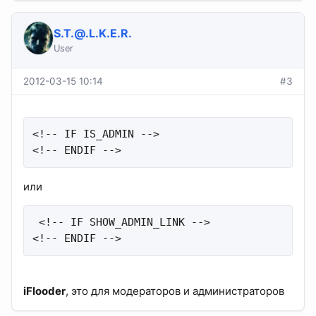
S.T.@.L.K.E.R
.
User
2012-03-15 10:14
#3
<!-- IF IS_ADMIN -->

<!-- ENDIF -->
или
 <!-- IF SHOW_ADMIN_LINK -->

<!-- ENDIF -->
iFlooder
, это для модераторов и администраторов