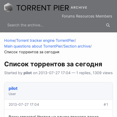
ARCHIVE
Forums
Resources
Members
Home
/
Torrent tracker engine TorrentPier
/
Main questions about TorrentPier
/
Section archive
/
Список торрентов за сегодня
Список торрентов за сегодня
Started by
pilot
on 2013-07-27 17:04 — 1 replies, 1309 views
pilot
User
2013-07-27 17:04
#1
Всем здрасти! Увидел на одном трекере такую