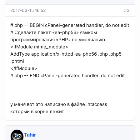
2017-03-15 16:53
#3
# php -- BEGIN cPanel-generated handler, do not edit
# Сделайте пакет «ea-php56» языком
программирования «PHP» по умолчанию.
<IfModule mime_module>
AddType application/x-httpd-ea-php56 .php .php5
.phtml
</IfModule>
# php -- END cPanel-generated handler, do not edit
у меня вот это написано в файле .htaccess ,
который в корне лежит
Tahir