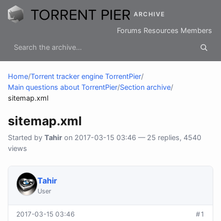
ARCHIVE
Forums
Resources
Members
Home
/
Torrent tracker engine TorrentPier
/
Main questions about TorrentPier
/
Section archive
/
sitemap.xml
sitemap.xml
Started by
Tahir
on 2017-03-15 03:46 — 25 replies, 4540
views
Tahir
User
2017-03-15 03:46
#1