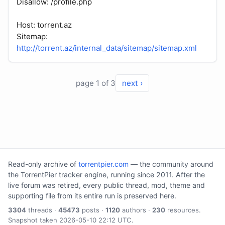
Disallow: /profile.php
Host: torrent.az
Sitemap:
http://torrent.az/internal_data/sitemap/sitemap.xml
page 1 of 3
next ›
Read-only archive of
torrentpier.com
— the community around
the TorrentPier tracker engine, running since 2011. After the
live forum was retired, every public thread, mod, theme and
supporting file from its entire run is preserved here.
3304
threads ·
45473
posts ·
1120
authors ·
230
resources.
Snapshot taken 2026-05-10 22:12 UTC.