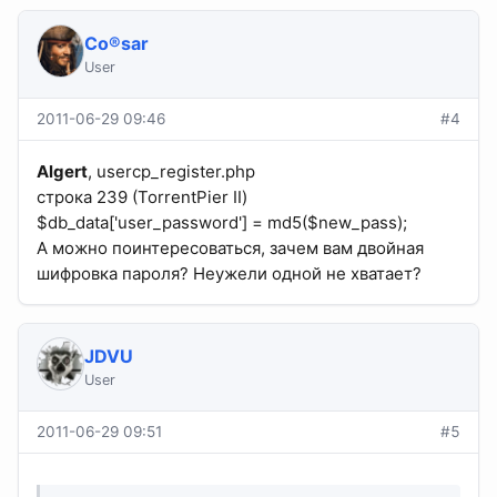
Co®sar
User
2011-06-29 09:46
#4
Algert
, usercp_register.php
строка 239 (TorrentPier II)
$db_data['user_password'] = md5($new_pass);
А можно поинтересоваться, зачем вам двойная
шифровка пароля? Неужели одной не хватает?
JDVU
User
2011-06-29 09:51
#5