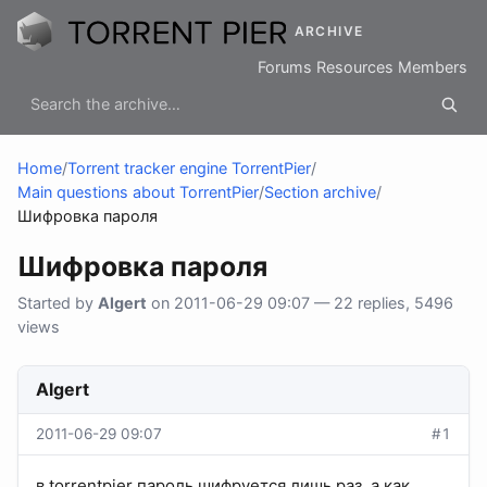
ARCHIVE
Forums
Resources
Members
Home
/
Torrent tracker engine TorrentPier
/
Main questions about TorrentPier
/
Section archive
/
Шифровка пароля
Шифровка пароля
Started by
Algert
on 2011-06-29 09:07 — 22 replies, 5496
views
Algert
2011-06-29 09:07
#1
в torrentpier пароль шифруется лишь раз, а как