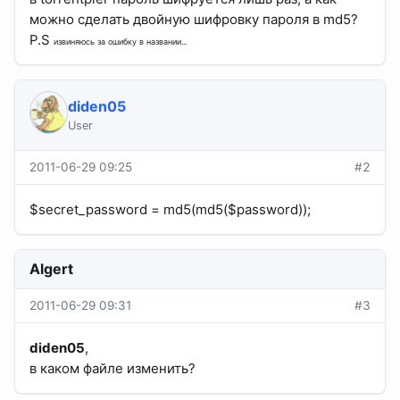
можно сделать двойную шифровку пароля в md5?
P.S
извиняюсь за ошибку в названии...
diden05
User
2011-06-29 09:25
#2
$secret_password = md5(md5($password));
Algert
2011-06-29 09:31
#3
diden05
,
в каком файле изменить?