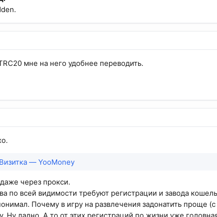
dden.
RC20 мне на него удобнее переводить.
хо.
Визитка — YooMoney
 даже через прокси.
ва по всей видимости требуют регистрации и завода кошель
понимал. Почему в игру на развлечения задонатить проще (с
. Ну ладно. А то от этих регистраций по жизни уже головная 