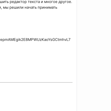
шить редактор текста и многое другое.
и, мы решили начать принимать
vepmAMEgik2E8MPWUzKaoYsGCtmhvL7