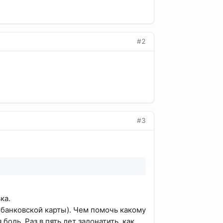
#2
#3
ка.
 банковской карты). Чем помочь какому
боль. Раз в пять лет задонатить, как