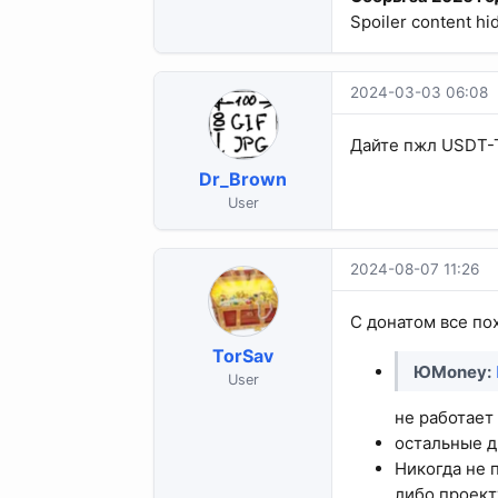
Spoiler content hi
2024-03-03 06:08
Дайте пжл USDT-T
Dr_Brown
User
2024-08-07 11:26
С донатом все по
TorSav
ЮMoney:
User
не работает
остальные д
Никогда не 
либо проекту