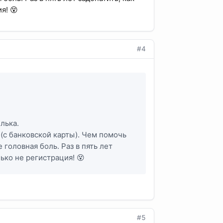
я! 😵
#4
лька.
 (с банковской карты). Чем помочь
 головная боль. Раз в пять лет
лько не регистрация! 😵
#5