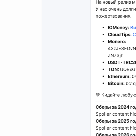
На новый релиз м
У нас очень долг
пожертвования.
ЮMoney:
Ви
CloudTips:
C
Monero:
42zJE3FDvN
ZN73jh
USDT-TRC2
TON:
UQBxG
Ethereum:
0
Bitcoin:
bc1q
💚 Кидайте любую 
Сборы за 2024 го
Spoiler content hi
Сборы за 2025 го
Spoiler content hi
Сборы за 2026 го