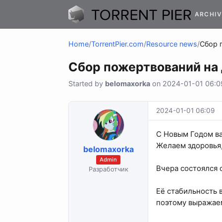
ARCHIV
Home
/
TorrentPier.com
/
Resource news
/
Сбор 
Сбор пожертвований на
Started by
belomaxorka
on 2024-01-01 06:09
2024-01-01 06:09
С Новым Годом ва
Желаем здоровья, 
belomaxorka
Admin
Вчера состоялся
Разработчик
Её стабильность 
поэтому выражае