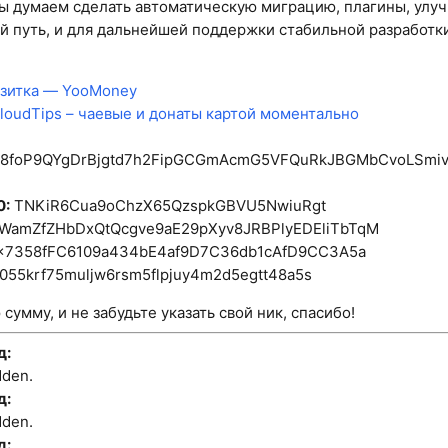
ы думаем сделать автоматическую миграцию, плагины, улуч
ий путь, и для дальнейшей поддержки стабильной разработк
зитка — YooMoney
loudTips – чаевые и донаты картой моментально
8foP9QYgDrBjgtd7h2FipGCGmAcmG5VFQuRkJBGMbCvoLSmi
0:
TNKiR6Cua9oChzX65QzspkGBVU5NwiuRgt
WamZfZHbDxQtQcgve9aE29pXyv8JRBPlyEDEliTbTqM
x7358fFC6109a434bE4af9D7C36db1cAfD9CC3A5a
055krf75muljw6rsm5flpjuy4m2d5egtt48a5s
сумму, и не забудьте указать свой ник, спасибо!
д:
dden.
д:
dden.
д: