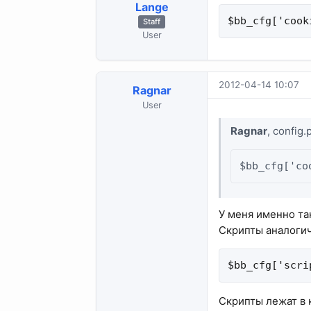
Lange
$bb_cfg['cook
Staff
User
2012-04-14 10:07
Ragnar
User
Ragnar
, config.
$bb_cfg['co
У меня именно та
Скрипты аналоги
$bb_cfg['scri
Скрипты лежат в 