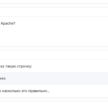
? Apache?
ss такую строчку:
xes
 насколько это правильно...