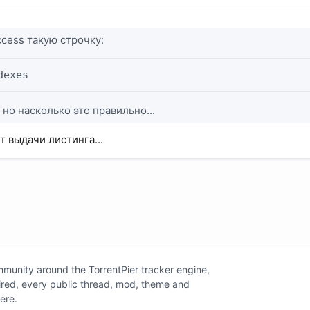
ccess такую строчку:
dexes
 но насколько это правильно...
т выдачи листинга...
unity around the TorrentPier tracker engine,
tired, every public thread, mod, theme and
here.