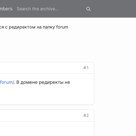
mbers
ся с редиректом на папку forum
#1
/forum/
. В домене редиректы не
#2