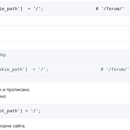
ie_path']  = '/';                    # '/forum/'
php
okie_path']  = '/';                    # '/forum/'
к и прописано.
чно
pt_path'] = '/';
корне сайта.