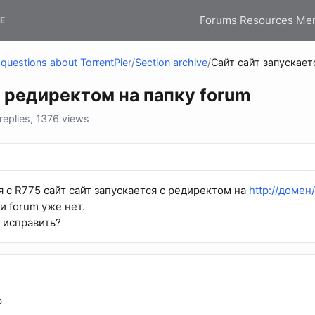
Forums
Resources
Me
E
questions about TorrentPier
/
Section archive
/
Сайт сайт запускает
с редиректом на папку forum
eplies, 1376 views
 с R775 сайт сайт запускается с редиректом на
http://домен
и forum уже нет.
ы исправить?
p