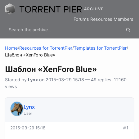
ARCHIVE
Forums
Resources
Members
Home
/
Resources for TorrentPier
/
Templates for TorrentPier
/
Шаблон «XenForo Blue»
Шаблон «XenForo Blue»
Started by
Lynx
on 2015-03-29 15:18 — 49 replies, 12160
views
Lynx
User
2015-03-29 15:18
#1