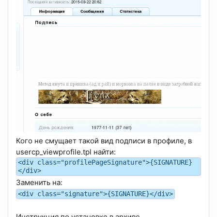
Кого не смущает такой вид подписи в профиле, в
usercp_viewprofile.tpl найти:
<div class="profilePageSignature">{SIGNATURE}
</div>
Заменить на:
<div class="signature">{SIGNATURE}</div>
Инструкция по установке в архиве.