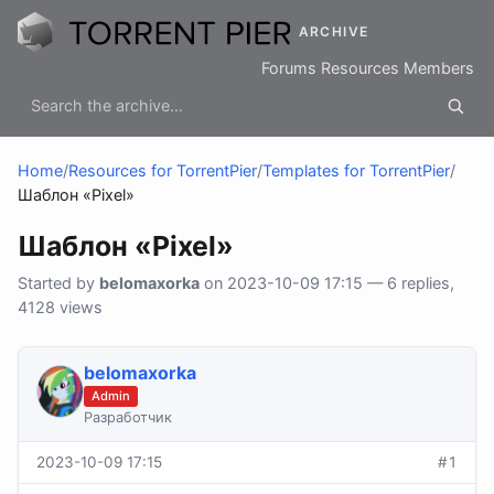
ARCHIVE
Forums
Resources
Members
Home
/
Resources for TorrentPier
/
Templates for TorrentPier
/
Шаблон «Pixel»
Шаблон «Pixel»
Started by
belomaxorka
on 2023-10-09 17:15 — 6 replies,
4128 views
belomaxorka
Admin
Разработчик
2023-10-09 17:15
#1