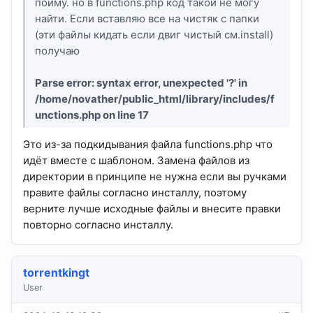
пойму. но в functions.php код такой не могу
найти. Если вставляю все на чистяк с папки
(эти файлы кидать если двиг чистый см.install)
получаю
Parse error
: syntax error, unexpected '?' in
/home/novather/public_html/library/includes/f
unctions.php
on line
17
Это из-за подкидывания файла functions.php что
идёт вместе с шаблоном. Замена файлов из
директории в принципе не нужна если вы ручками
правите файлы согласно инсталлу, поэтому
верните лучше исходные файлы и внесите правки
повторно согласно инсталлу.
torrentkingt
User