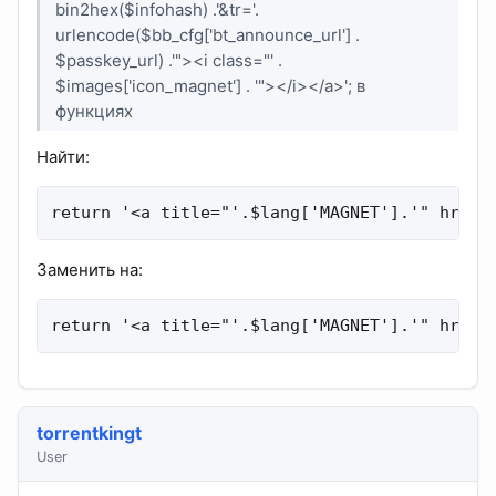
bin2hex($infohash) .'&tr='.
urlencode($bb_cfg['bt_announce_url'] .
$passkey_url) .'"><i class="' .
$images['icon_magnet'] . '"></i></a>'; в
функциях
Найти:
return '<a title="'.$lang['MAGNET'].'" href=
Заменить на:
return '<a title="'.$lang['MAGNET'].'" href=
torrentkingt
User