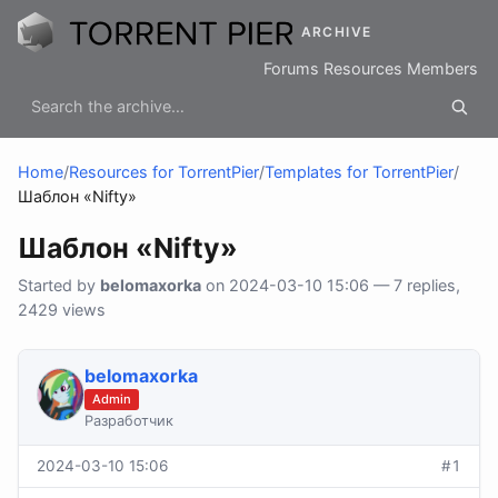
ARCHIVE
Forums
Resources
Members
Home
/
Resources for TorrentPier
/
Templates for TorrentPier
/
Шаблон «Nifty»
Шаблон «Nifty»
Started by
belomaxorka
on 2024-03-10 15:06 — 7 replies,
2429 views
belomaxorka
Admin
Разработчик
2024-03-10 15:06
#1