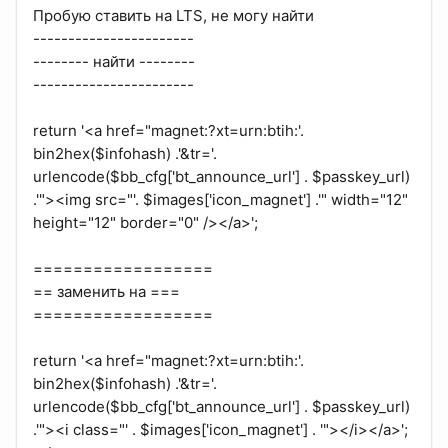
Пробую ставить на LTS, не могу найти
-----------------------
-------- найти --------
-----------------------
return '<a href="magnet:?xt=urn:btih:'.
bin2hex($infohash) .'&tr='.
urlencode($bb_cfg['bt_announce_url'] . $passkey_url)
.'"><img src="'. $images['icon_magnet'] .'" width="12"
height="12" border="0" /></a>';
==================
== заменить на ===
==================
return '<a href="magnet:?xt=urn:btih:'.
bin2hex($infohash) .'&tr='.
urlencode($bb_cfg['bt_announce_url'] . $passkey_url)
.'"><i class="' . $images['icon_magnet'] . '"></i></a>';