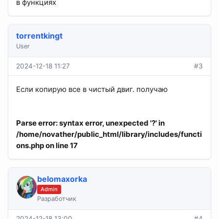
в функциях
torrentkingt
User
2024-12-18 11:27
#3
Если копирую все в чистый двиг. получаю
Parse error
: syntax error, unexpected '?' in
/home/novather/public_html/library/includes/functi
ons.php
on line
17
belomaxorka
Admin
Разработчик
2024-12-18 13:00
#4