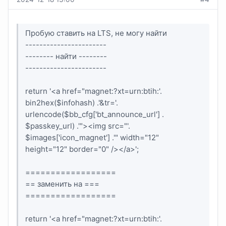
Пробую ставить на LTS, не могу найти
-----------------------
-------- найти --------
-----------------------
return '<a href="magnet:?xt=urn:btih:'.
bin2hex($infohash) .'&tr='.
urlencode($bb_cfg['bt_announce_url'] .
$passkey_url) .'"><img src="'.
$images['icon_magnet'] .'" width="12"
height="12" border="0" /></a>';
==================
== заменить на ===
==================
return '<a href="magnet:?xt=urn:btih:'.