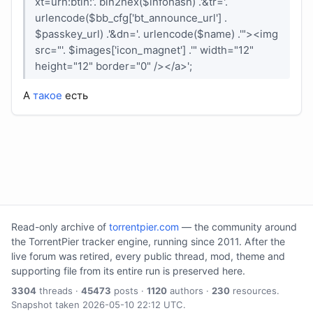
xt=urn:btih:'. bin2hex($infohash) .'&tr='.
urlencode($bb_cfg['bt_announce_url'] .
$passkey_url) .'&dn='. urlencode($name) .'"><img
src="'. $images['icon_magnet'] .'" width="12"
height="12" border="0" /></a>';
А
такое
есть
Read-only archive of
torrentpier.com
— the community around
the TorrentPier tracker engine, running since 2011. After the
live forum was retired, every public thread, mod, theme and
supporting file from its entire run is preserved here.
3304
threads ·
45473
posts ·
1120
authors ·
230
resources.
Snapshot taken 2026-05-10 22:12 UTC.