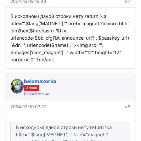
2024-12-18 19:39
#7
В исходном) даной строки нету return '<a
title="'.$lang['MAGNET'].'" href="magnet:?xt=urn:btih:'.
bin2hex($infohash) .'&tr='.
urlencode($bb_cfg['bt_announce_url'] . $passkey_url)
.'&dn='. urlencode($name) .'"><img src="'.
$images['icon_magnet'] .'" width="12" height="12"
border="0" /></a>';
belomaxorka
Admin
Разработчик
2024-12-19 03:17
#8
В исходном) даной строки нету return '<a
title="'.$lang['MAGNET'].'" href="magnet:?