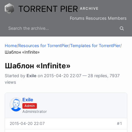
ARCHIVE
Forums
Resources
Members
Home
/
Resources for TorrentPier
/
Templates for TorrentPier
/
Шаблон «Infinite»
Шаблон «Infinite»
Started by
Exile
on 2015-04-20 22:07 — 28 replies, 7937
views
Exile
Admin
Administrator
2015-04-20 22:07
#1