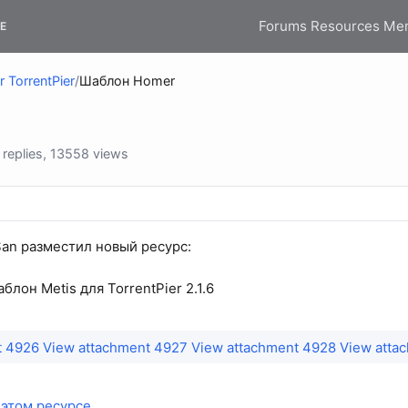
Forums
Resources
Me
E
r TorrentPier
/
Шаблон Homer
replies, 13558 views
an разместил новый ресурс:
блон Metis для TorrentPier 2.1.6
t 4926
View attachment 4927
View attachment 4928
View atta
этом ресурсе...