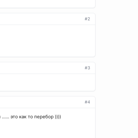
#2
#3
#4
..... это как то перебор ))))