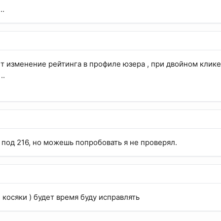
..
ет изменение рейтинга в профиле юзера , при двойном клике
..
л под 216, но можешь попробовать я не проверял.
и косяки ) будет время буду исправлять