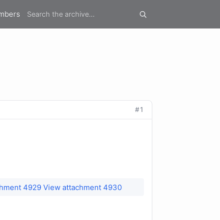
mbers
#1
chment 4929
View attachment 4930