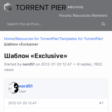
ARCHIVE
Forums
Resources
Members
Home
/
Resources for TorrentPier
/
Templates for TorrentPier
/
Шаблон «Exclusive»
Шаблон «Exclusive»
Started by
nord51
on 2012-01-20 12:47 — 8 replies, 7602
views
nord51
User
2012-01-20 12:47
#1