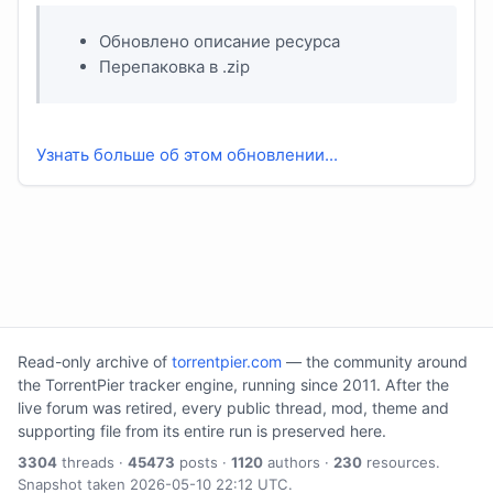
Обновлено описание ресурса
Перепаковка в .zip
Узнать больше об этом обновлении...
Read-only archive of
torrentpier.com
— the community around
the TorrentPier tracker engine, running since 2011. After the
live forum was retired, every public thread, mod, theme and
supporting file from its entire run is preserved here.
3304
threads ·
45473
posts ·
1120
authors ·
230
resources.
Snapshot taken 2026-05-10 22:12 UTC.