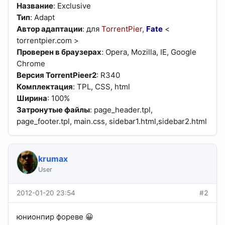
Название
: Exclusive
Тип
: Adapt
Автор адаптации
: для
TorrentPier,
Fate
<
torrentpier.com >
Проверен в браузерах
: Opera, Mozilla, IE, Google
Chrome
Версия TorrentPieer2
: R340
Комплектация
: TPL, CSS, html
Ширина
: 100%
Затронутые файлы
: page_header.tpl,
page_footer.tpl, main.css, sidebar1.html,sidebar2.html
krumax
User
2012-01-20 23:54
#2
юнионпир фореве 😀