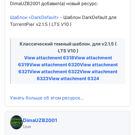
DimaUZB2001 добавил(а) новый ресурс:
Шаблон «DarkDefault»
- Шаблон DarkDefault для
TorrentPier v2.1.5 ( LTS V10 )
Классический темный шаблон.
для v2.1.5 (
LTS V10 )
View attachment 6318
View attachment
6319
View attachment 6320
View attachment
6321
View attachment 6322
View attachment
6323
View attachment 6324
Узнать больше об этом ресурсе...
DimaUZB2001
User