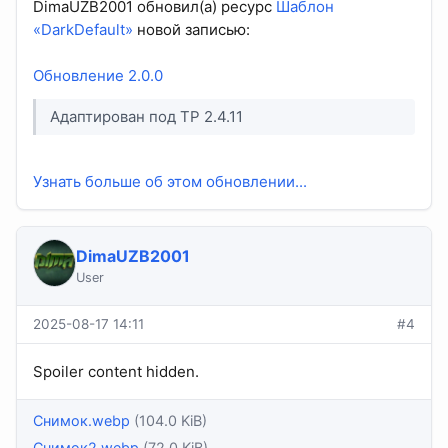
DimaUZB2001 обновил(а) ресурс
Шаблон
«DarkDefault»
новой записью:
Обновление 2.0.0
Адаптирован под TP 2.4.11​
Узнать больше об этом обновлении...
DimaUZB2001
User
2025-08-17 14:11
#4
Spoiler content hidden.
Снимок.webp
(104.0 KiB)
Снимок2.webp
(72.0 KiB)