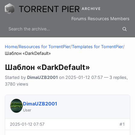
ARCHIVE
Forums
Resources
Members
Home
/
Resources for TorrentPier
/
Templates for TorrentPier
/
Шаблон «DarkDefault»
Шаблон «DarkDefault»
Started by
DimaUZB2001
on 2025-01-12 07:57 — 3 replies,
3780 views
DimaUZB2001
User
2025-01-12 07:57
#1