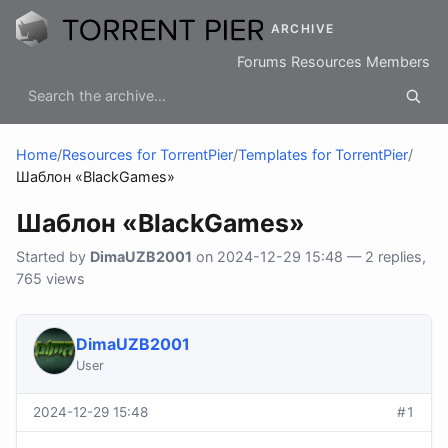
ARCHIVE
Forums
Resources
Members
Home
/
Resources for TorrentPier
/
Templates for TorrentPier
/
Шаблон «BlackGames»
Шаблон «BlackGames»
Started by
DimaUZB2001
on 2024-12-29 15:48 — 2 replies,
765 views
DimaUZB2001
User
2024-12-29 15:48
#1