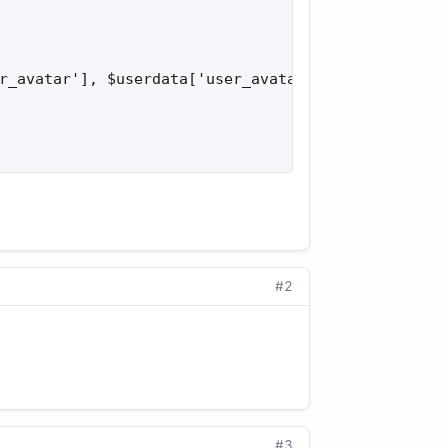
r_avatar'], $userdata['user_avatar_type'], !bf($us
#2
#3