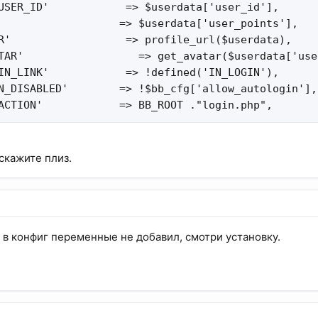
USER_ID'            => $userdata['user_id'],

                   => $userdata['user_points'],

R'                  => profile_url($userdata),

TAR'                  => get_avatar($userdata['use
IN_LINK'            => !defined('IN_LOGIN'),

N_DISABLED'        => !$bb_cfg['allow_autologin'],

ACTION'            => BB_ROOT ."login.php",
скажите плиз.
, в конфиг переменные не добавил, смотри установку.