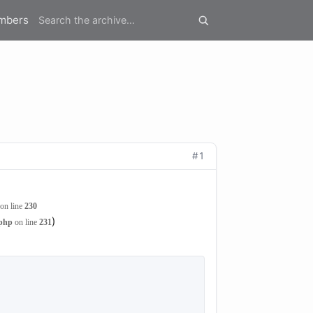
mbers
#1
on line
230
)
.php
on line
231