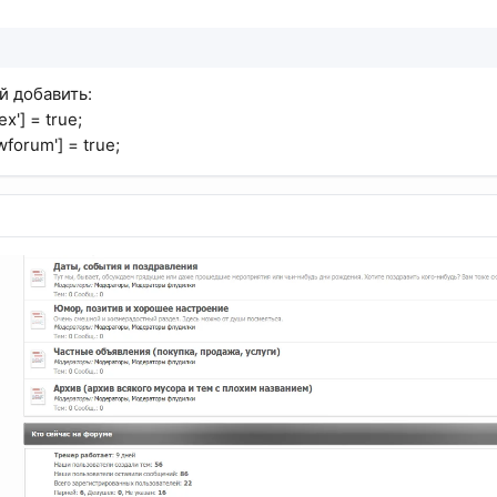
й добавить:
x'] = true;
wforum'] = true;