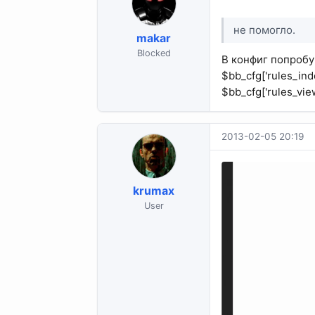
не помогло.
makar
Blocked
В конфиг попробу
$bb_cfg['rules_inde
$bb_cfg['rules_vie
2013-02-05 20:19
krumax
User