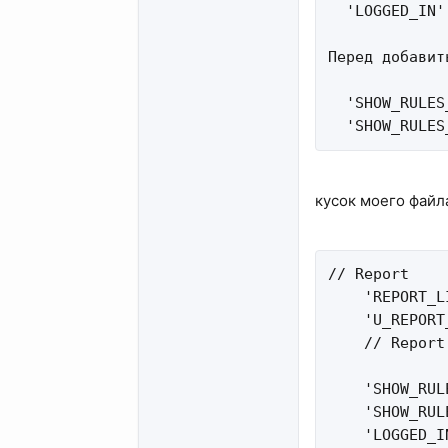
  'LOGGED_IN'
Перед добавить
  'SHOW_RULES
  'SHOW_RULES
кусок моего файл
// Report

    'REPORT_L
    'U_REPORT
    // Report 
    'SHOW_RUL
    'SHOW_RUL
    'LOGGED_I