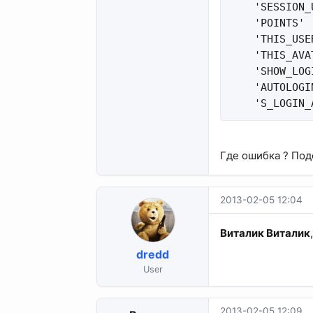
    'SESSION_
    'POINTS' 
    'THIS_USE
    'THIS_AVA
    'SHOW_LOG
    'AUTOLOGI
    'S_LOGIN_
Где ошибка ? Под
2013-02-05 12:04
Виталик Виталик
dredd
User
2013-02-05 12:09