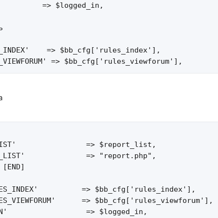
          => $logged_in,



_INDEX'    => $bb_cfg['rules_index'],

_VIEWFORUM' => $bb_cfg['rules_viewforum'],
а
IST'                => $report_list,

_LIST'              => "report.php",

[END]

ES_INDEX'          => $bb_cfg['rules_index'],

ES_VIEWFORUM'      => $bb_cfg['rules_viewforum'],

N'                  => $logged_in,
