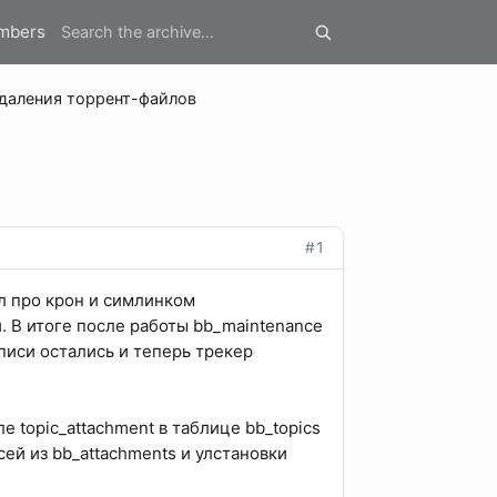
mbers
удаления торрент-файлов
#1
л про крон и симлинком
й. В итоге после работы bb_maintenance
аписи остались и теперь трекер
 topic_attachment в таблице bb_topics
ей из bb_attachments и улстановки