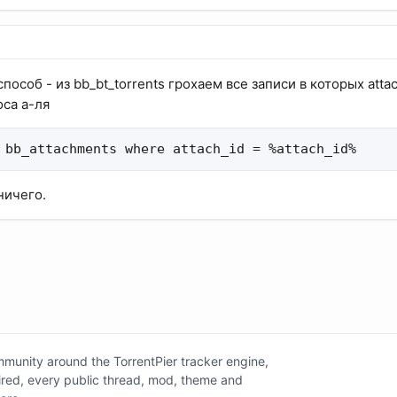
пособ - из bb_bt_torrents грохаем все записи в которых attac
са а-ля
 bb_attachments where attach_id = %attach_id%
ничего.
unity around the TorrentPier tracker engine,
tired, every public thread, mod, theme and