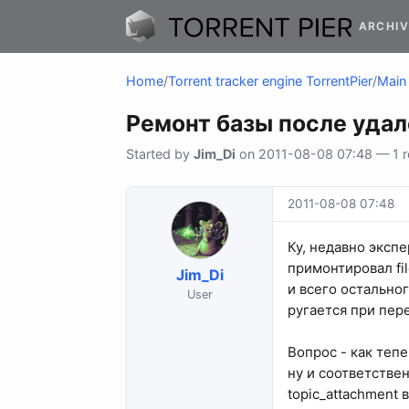
ARCHIV
Home
/
Torrent tracker engine TorrentPier
/
Main 
Ремонт базы после уда
Started by
Jim_Di
on 2011-08-08 07:48 — 1 re
2011-08-08 07:48
Ку, недавно эксп
примонтировал fi
Jim_Di
и всего остальног
User
ругается при пере
Вопрос - как теп
ну и соответстве
topic_attachment