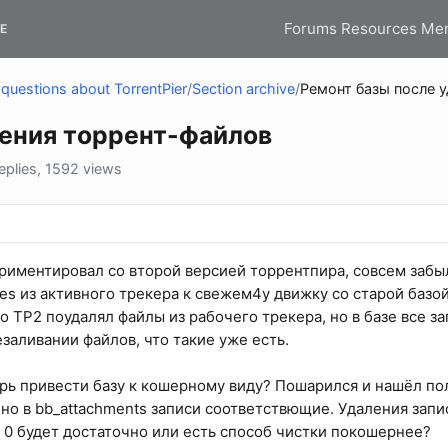
Forums
Resources
Me
E
questions about TorrentPier
/
Section archive
/
Ремонт базы после 
ления торрент-файлов
plies, 1592 views
ериментировал со второй версией торрентпира, совсем забы
les из активного трекера к свежем4у движку со старой базо
о TP2 поудалял файлы из рабочего трекера, но в базе все з
заливании файлов, что такие уже есть.
ерь привести базу к кошерному виду? Пошарился и нашёл поле
нно в bb_attachments записи соответствющие. Удаления запис
 в 0 будет достаточно или есть способ чистки покошернее?