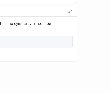
#2
h_id не существует, т.е. при