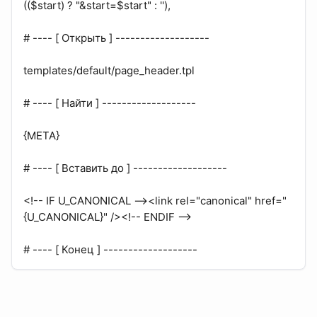
(($start) ? "&start=$start" : ''),
# ---- [ Открыть ] -------------------
templates/default/page_header.tpl
# ---- [ Найти ] -------------------
{META}
# ---- [ Вставить до ] -------------------
<!-- IF U_CANONICAL --><link rel="canonical" href="
{U_CANONICAL}" /><!-- ENDIF -->
# ---- [ Конец ] -------------------