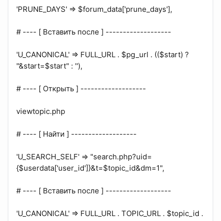
'PRUNE_DAYS' => $forum_data['prune_days'],
# ---- [ Вставить после ] -------------------
'U_CANONICAL' => FULL_URL . $pg_url . (($start) ?
"&start=$start" : ''),
# ---- [ Открыть ] -------------------
viewtopic.php
# ---- [ Найти ] -------------------
'U_SEARCH_SELF' => "search.php?uid=
{$userdata['user_id']}&t=$topic_id&dm=1",
# ---- [ Вставить после ] -------------------
'U_CANONICAL' => FULL_URL . TOPIC_URL . $topic_id .