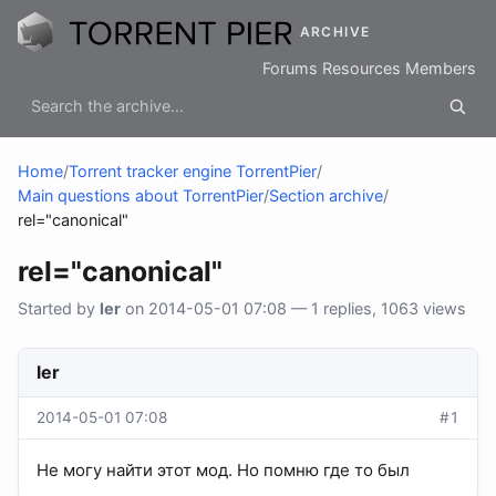
ARCHIVE
Forums
Resources
Members
Home
/
Torrent tracker engine TorrentPier
/
Main questions about TorrentPier
/
Section archive
/
rel="canonical"
rel="canonical"
Started by
ler
on 2014-05-01 07:08 — 1 replies, 1063 views
ler
2014-05-01 07:08
#1
Не могу найти этот мод. Но помню где то был