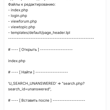
Файлы к редактированию:
- index.php
- login.php
- viewforum.php
- viewtopic.php
- templates/default/page_header.tpl
--------------------------------------------------
# ---- [ Открыть ] -------------------
index.php
# ---- [ Найти ] -------------------
'U_SEARCH_UNANSWERED' => "search.php?
search_id=unanswered",
# ---- [ Вставить после ] -------------------