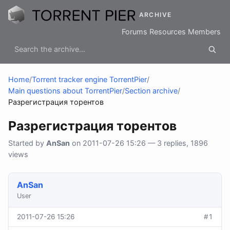
ARCHIVE
Forums
Resources
Members
Home
/
Torrent tracker engine TorrentPier
/
Main questions about TorrentPier
/
Section archive
/
Разрегистрация торентов
Разрегистрация торентов
Started by
AnSan
on 2011-07-26 15:26 — 3 replies, 1896
views
AnSan
User
2011-07-26 15:26
#1