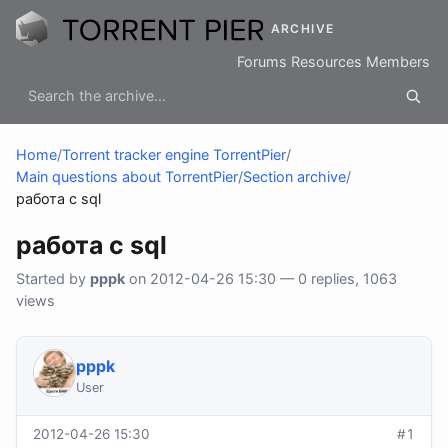
ARCHIVE
Forums
Resources
Members
Home
/
Torrent tracker engine TorrentPier
/
Main questions about TorrentPier
/
Section archive
/
работа с sql
работа с sql
Started by
pppk
on 2012-04-26 15:30 — 0 replies, 1063
views
pppk
User
2012-04-26 15:30
#1