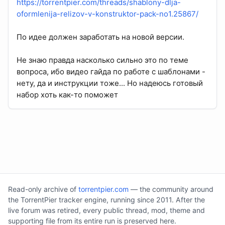
https://torrentpier.com/threads/shablony-dlja-
oformlenija-relizov-v-konstruktor-pack-no1.25867/
По идее должен заработать на новой версии.
Не знаю правда насколько сильно это по теме
вопроса, ибо видео гайда по работе с шаблонами -
нету, да и инструкции тоже... Но надеюсь готовый
набор хоть как-то поможет
Read-only archive of
torrentpier.com
— the community around
the TorrentPier tracker engine, running since 2011. After the
live forum was retired, every public thread, mod, theme and
supporting file from its entire run is preserved here.