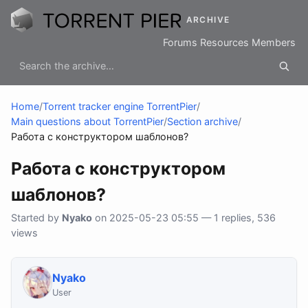
ARCHIVE
Forums
Resources
Members
Home
/
Torrent tracker engine TorrentPier
/
Main questions about TorrentPier
/
Section archive
/
Работа с конструктором шаблонов?
Работа с конструктором
шаблонов?
Started by
Nyako
on 2025-05-23 05:55 — 1 replies, 536
views
Nyako
User