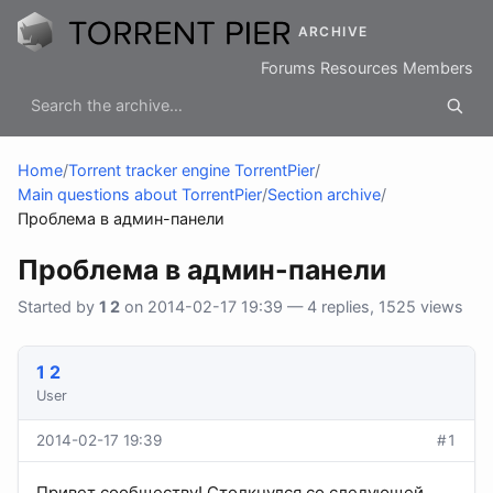
ARCHIVE
Forums
Resources
Members
Home
/
Torrent tracker engine TorrentPier
/
Main questions about TorrentPier
/
Section archive
/
Проблема в админ-панели
Проблема в админ-панели
Started by
1 2
on 2014-02-17 19:39 — 4 replies, 1525 views
1 2
User
2014-02-17 19:39
#1
Привет сообществу! Столкнулся со следующей