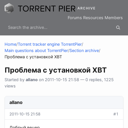
ARCHIVE
Forums
Resources
Members
Home
/
Torrent tracker engine TorrentPier
/
Main questions about TorrentPier
/
Section archive
/
Проблема с установкой XBT
Проблема с установкой XBT
Started by
allano
on 2011-10-15 21:58 — 0 replies, 1225
views
allano
2011-10-15 21:58
#1
Добрый вечер.