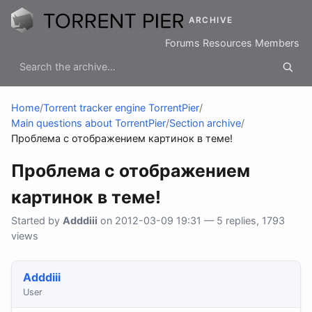
ARCHIVE
Forums
Resources
Members
Home
/
Torrent tracker engine TorrentPier
/
Main questions about TorrentPier
/
Section archive
/
Проблема с отображением картинок в теме!
Проблема с отображением
картинок в теме!
Started by
Adddiii
on 2012-03-09 19:31 — 5 replies, 1793
views
Adddiii
User