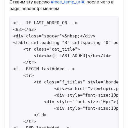
Ставим эту версию
#mce_temp_url#
, после чего в
page_header.tpl меняем
<!-- IF LAST_ADDED_ON -->

<h3></h3>

<div class="spacer">&nbsp;</div>

<table cellpadding="3" cellspacing="0" border
    <tr class="cat_title">

        <td><b>{L_LAST_ADDED}</b></td>

    </tr>

<!-- BEGIN lastAdded -->

    <tr>

        <td class="f_titles" style="border-bo
                <div><a href="viewtopic.php?t
                <div style="font-size:10px">
            <div style="font-size:10px">{L_DA
                <div style="font-size:10px">{
        </td>

    </tr>
