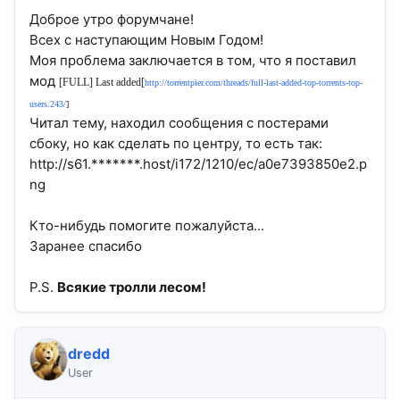
Доброе утро форумчане!
Всех с наступающим Новым Годом!
Моя проблема заключается в том, что я поставил
мод
[FULL] Last added[
http://torrentpier.com/threads/full-last-added-top-torrents-top-
users.243/
]
Читал тему, находил сообщения с постерами
сбоку, но как сделать по центру, то есть так:
http://s61.*******.host/i172/1210/ec/a0e7393850e2.p
ng
Кто-нибудь помогите пожалуйста...
Заранее спасибо
P.S.
Всякие тролли лесом!
dredd
User