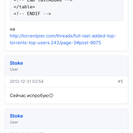
<!-- END lastAdded -->

</table>

<!-- ENDIF -->
на
http://torrentpier.com/threads/full-last-added-top-
torrents-top-users.243/page-3#post-9075
Stoke
User
2012-12-31 02:54
#5
Сейчас испробую🙂
Stoke
User