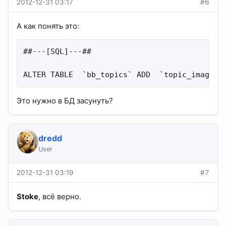
2012-12-31 03:17
#6
А как понять это:
##---[SQL]---##

ALTER TABLE  `bb_topics` ADD  `topic_image` 
Это нужно в БД засунуть?
dredd
User
2012-12-31 03:19
#7
Stoke
, всё верно.