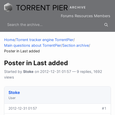
ARCHIVE
Forums
Resources
Members
Home
/
Torrent tracker engine TorrentPier
/
Main questions about TorrentPier
/
Section archive
/
Poster in Last added
Poster in Last added
Started by
Stoke
on 2012-12-31 01:57 — 9 replies, 1692
views
Stoke
User
2012-12-31 01:57
#1