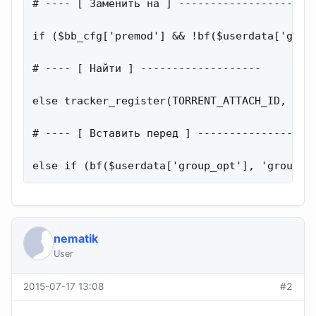
# ---- [ Заменить на ] -------------------

if ($bb_cfg['premod'] && !bf($userdata['group
# ---- [ Найти ] -------------------

else tracker_register(TORRENT_ATTACH_ID, 'new
# ---- [ Вставить перед ] -------------------
else if (bf($userdata['group_opt'], 'group_o
nematik
User
2015-07-17 13:08
#2