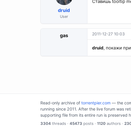
Ставишь tooltip m
druid
User
2011-12-27 10:03
gas
druid
, покажи пр
Read-only archive of
torrentpier.com
— the comm
running since 2011. After the live forum was re
supporting file from its entire run is preserved 
3304
threads ·
45473
posts ·
1120
authors ·
23