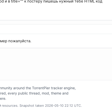
od и в title="" к постеру пишешь нужный тебе HTML код
имер пожалуйста.
unity around the TorrentPier tracker engine,
tired, every public thread, mod, theme and
here.
0
resources. Snapshot taken 2026-05-10 22:12 UTC.