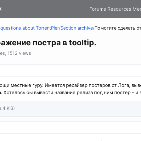
Forums
Resources
Me
E
questions about TorrentPier
/
Section archive
/
Помогите сделать от
жение постра в tooltip.
es, 1512 views
ощи местные гуру. Имеется ресайзер постеров от Лога, вывел
 Хотелось бы вывести название релиза под ним постер - и все
9.4 KiB)