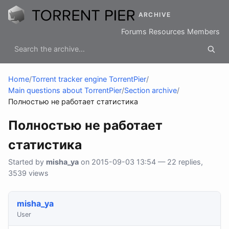
ARCHIVE
Forums
Resources
Members
Home
/
Torrent tracker engine TorrentPier
/
Main questions about TorrentPier
/
Section archive
/
Полностью не работает статистика
Полностью не работает
статистика
Started by
misha_ya
on 2015-09-03 13:54 — 22 replies,
3539 views
misha_ya
User