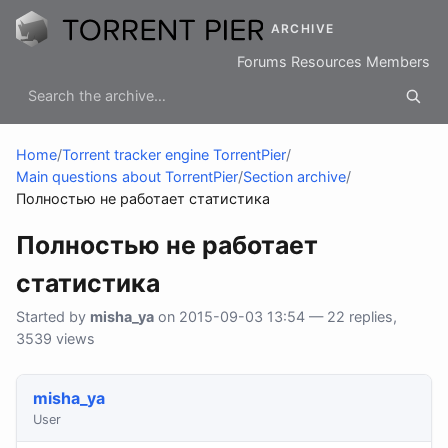
ARCHIVE
Forums
Resources
Members
Home
/
Torrent tracker engine TorrentPier
/
Main questions about TorrentPier
/
Section archive
/
Полностью не работает статистика
Полностью не работает
статистика
Started by
misha_ya
on 2015-09-03 13:54 — 22 replies,
3539 views
misha_ya
User