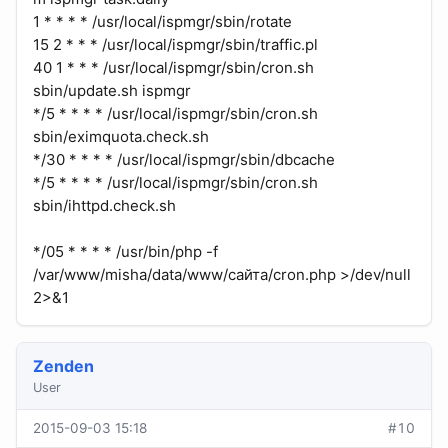
1 * * * * /usr/local/ispmgr/sbin/rotate
15 2 * * * /usr/local/ispmgr/sbin/traffic.pl
40 1 * * * /usr/local/ispmgr/sbin/cron.sh
sbin/update.sh ispmgr
*/5 * * * * /usr/local/ispmgr/sbin/cron.sh
sbin/eximquota.check.sh
*/30 * * * * /usr/local/ispmgr/sbin/dbcache
*/5 * * * * /usr/local/ispmgr/sbin/cron.sh
sbin/ihttpd.check.sh
*/05 * * * * /usr/bin/php -f
/var/www/misha/data/www/сайта/cron.php >/dev/null
2>&1
Zenden
User
2015-09-03 15:18
#10