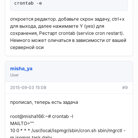
crontab -e
откроется редактор. добавьте скрон задачу, ctrl+x
для выхода, далее нажимаете Y (yes) для
сохранения, Рестарт crontab (service cron restart).
Немного может оличаться в зависимости от вашей
серверной оси
misha_ya
User
2015-09-03 15:08
#9
прописал, теперь есть задача
root@misha166:~# crontab -l
MAILTO=""
10 0 * * * /usr/local/ispmgr/sbin/cron.sh sbin/mgrctl -
m ispmgr task.daily