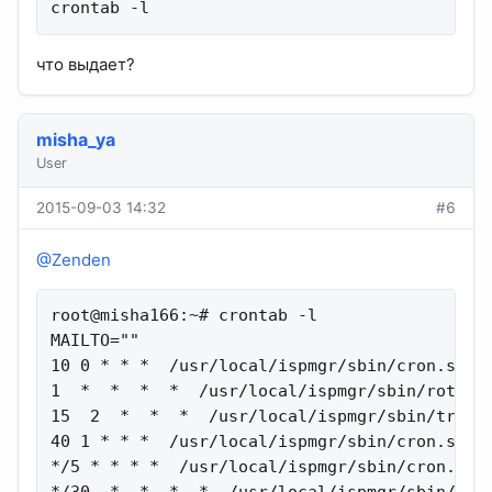
crontab -l
что выдает?
misha_ya
User
2015-09-03 14:32
#6
@Zenden
root@misha166:~# crontab -l

MAILTO=""

10 0 * * *  /usr/local/ispmgr/sbin/cron.sh sb
1  *  *  *  *  /usr/local/ispmgr/sbin/rotate

15  2  *  *  *  /usr/local/ispmgr/sbin/traffi
40 1 * * *  /usr/local/ispmgr/sbin/cron.sh sb
*/5 * * * *  /usr/local/ispmgr/sbin/cron.sh s