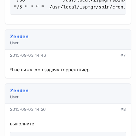
*/30  *  *  *  *  /usr/local/ispmgr/sbin/dbca
*/5 * * * *  /usr/local/ispmgr/sbin/cron.sh 
Zenden
User
2015-09-03 14:46
#7
Я не вижу cron задачу торрентпиер
Zenden
User
2015-09-03 14:56
#8
выполните