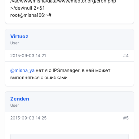
/var/www/misha/data/www/medtor.org/cron.php
>/dev/null 2>&1
root@misha166:~#
Virtuoz
User
2015-09-03 14:21
#4
@misha_ya
нет я о IPSmaneger, в ней может
выполняться с ошибками
Zenden
User
2015-09-03 14:25
#5