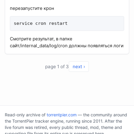
перезапустите крон
service cron restart
Смотрите результат, в папке
сайт/internal_data/log/cron должны появляться логи
page 1 of 3
next ›
Read-only archive of
torrentpier.com
— the community around
the TorrentPier tracker engine, running since 2011. After the
live forum was retired, every public thread, mod, theme and
supporting file from its entire run is preserved here.